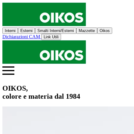
Interni
Esterni
Smalti Interni/Esterni
Mazzette
Oikos
Dichiarazioni CAM
Link Utili
OIKOS,
colore e materia dal 1984