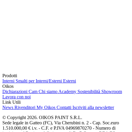
Prodotti
Interni
Smalti per Interni/Esterni
Esterni
Oikos
Dichiarazioni Cam
Chi siamo
Academy
Sostenibilità
Showroom
Lavora con noi
Link Utili
News
Rivenditori
My Oikos
Contatti
Iscriviti alla newsletter
© Copyright 2026. OIKOS PAINT S.R.L.
Sede legale in Gatteo (FC), Via Cherubini n. 2 - Cap. Soc.euro
1.510.000,00 € i.v. - C.F. e P.IVA 04969870270 - Numero di