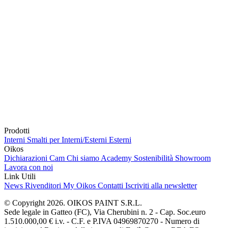
Prodotti
Interni
Smalti per Interni/Esterni
Esterni
Oikos
Dichiarazioni Cam
Chi siamo
Academy
Sostenibilità
Showroom
Lavora con noi
Link Utili
News
Rivenditori
My Oikos
Contatti
Iscriviti alla newsletter
© Copyright 2026. OIKOS PAINT S.R.L.
Sede legale in Gatteo (FC), Via Cherubini n. 2 - Cap. Soc.euro
1.510.000,00 € i.v. - C.F. e P.IVA 04969870270 - Numero di