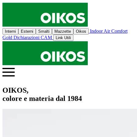
Indoor Air Comfort
Interni
Esterni
Smalti
Mazzette
Oikos
Gold
Dichiarazioni CAM
Link Utili
OIKOS,
colore e materia dal 1984