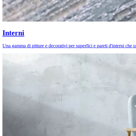
Interni
Una gamma di pitture e decorativi per superfici e pareti d'interni che uni