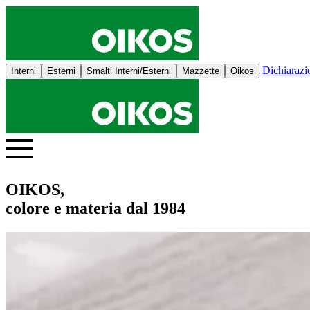
Dichiaraz
Interni
Esterni
Smalti Interni/Esterni
Mazzette
Oikos
OIKOS,
colore e materia dal 1984