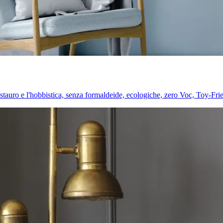
l restauro e l'hobbistica, senza formaldeide, ecologiche, zero Voc, Toy-Fri