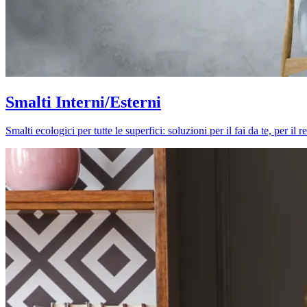
Smalti Interni/Esterni
Smalti ecologici per tutte le superfici: soluzioni per il fai da te, per i