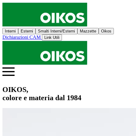
Interni
Esterni
Smalti Interni/Esterni
Mazzette
Oikos
Dichiarazioni CAM
Link Utili
OIKOS,
colore e materia dal 1984