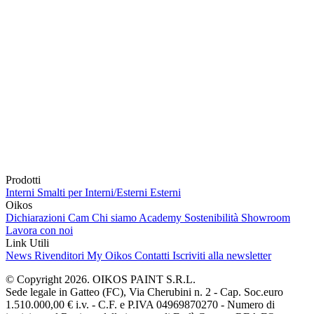
Prodotti
Interni
Smalti per Interni/Esterni
Esterni
Oikos
Dichiarazioni Cam
Chi siamo
Academy
Sostenibilità
Showroom
Lavora con noi
Link Utili
News
Rivenditori
My Oikos
Contatti
Iscriviti alla newsletter
© Copyright 2026. OIKOS PAINT S.R.L.
Sede legale in Gatteo (FC), Via Cherubini n. 2 - Cap. Soc.euro
1.510.000,00 € i.v. - C.F. e P.IVA 04969870270 - Numero di