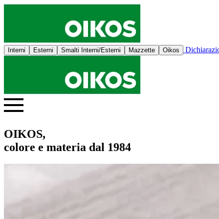
Dichiaraz
Interni
Esterni
Smalti Interni/Esterni
Mazzette
Oikos
OIKOS,
colore e materia dal 1984