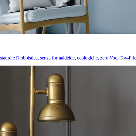
l restauro e l'hobbistica, senza formaldeide, ecologiche, zero Voc, Toy-Fri