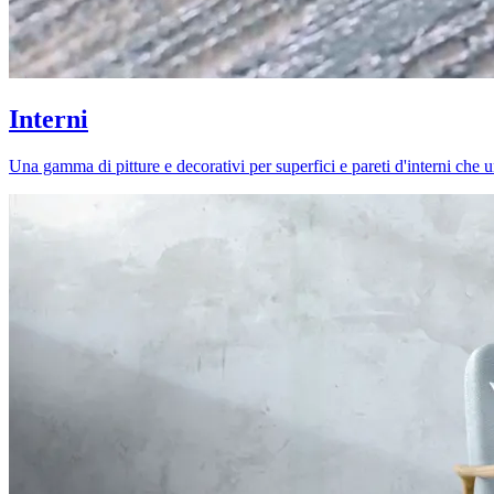
Interni
Una gamma di pitture e decorativi per superfici e pareti d'interni che uni