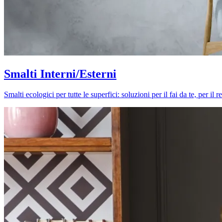
Smalti Interni/Esterni
Smalti ecologici per tutte le superfici: soluzioni per il fai da te, per i