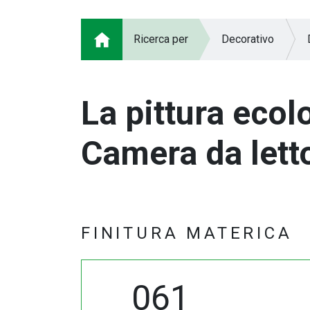
Ricerca per
Decorativo
La pittura ecol
Camera da lett
FINITURA MATERICA
061