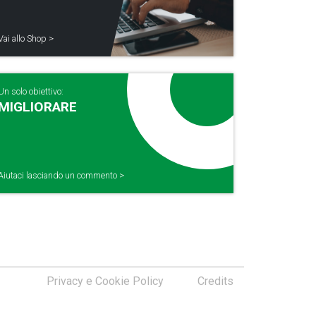
Vai allo Shop >
Un solo obiettivo:
MIGLIORARE
Aiutaci lasciando un commento >
Privacy e Cookie Policy
Credits