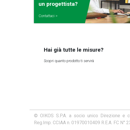
un progettista?
Contattaci >
Hai già tutte le misure?
Scopri quanto prodotto ti servirà
© OIKOS S.P.A. a socio unico Direzione e 
Reg.Imp. CCIAA n. 01970010409 R.E.A. FC N° 231