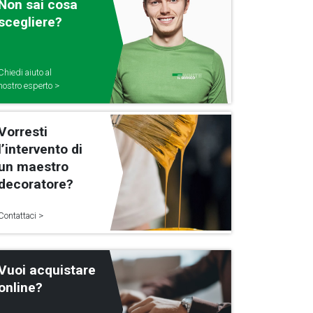
Non sai cosa
scegliere?
Chiedi aiuto al
nostro esperto >
Vorresti
l’intervento di
un maestro
decoratore?
Contattaci >
Vuoi acquistare
online?