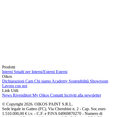
Prodotti
Interni
Smalti per Interni/Esterni
Esterni
Oikos
Dichiarazioni Cam
Chi siamo
Academy
Sostenibilità
Showroom
Lavora con noi
Link Utili
News
Rivenditori
My Oikos
Contatti
Iscriviti alla newsletter
© Copyright 2026. OIKOS PAINT S.R.L.
Sede legale in Gatteo (FC), Via Cherubini n. 2 - Cap. Soc.euro
1.510.000,00 € i.v. - C.F. e P.IVA 04969870270 - Numero di