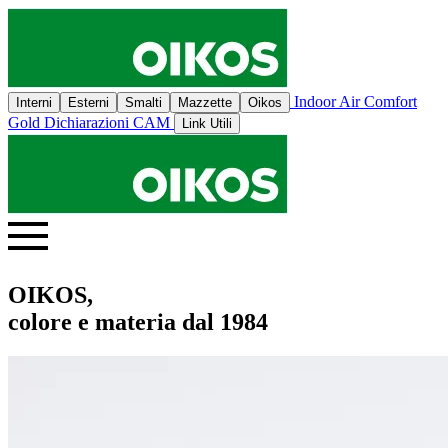
Indoor Air Comfort
Interni
Esterni
Smalti
Mazzette
Oikos
Gold
Dichiarazioni CAM
Link Utili
OIKOS,
colore e materia dal 1984