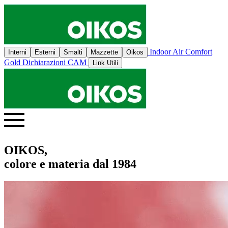
Indoor Air Comfort
Interni
Esterni
Smalti
Mazzette
Oikos
Gold
Dichiarazioni CAM
Link Utili
OIKOS,
colore e materia dal 1984