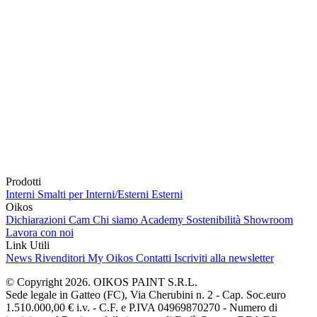
Prodotti
Interni
Smalti per Interni/Esterni
Esterni
Oikos
Dichiarazioni Cam
Chi siamo
Academy
Sostenibilità
Showroom
Lavora con noi
Link Utili
News
Rivenditori
My Oikos
Contatti
Iscriviti alla newsletter
© Copyright 2026. OIKOS PAINT S.R.L.
Sede legale in Gatteo (FC), Via Cherubini n. 2 - Cap. Soc.euro
1.510.000,00 € i.v. - C.F. e P.IVA 04969870270 - Numero di