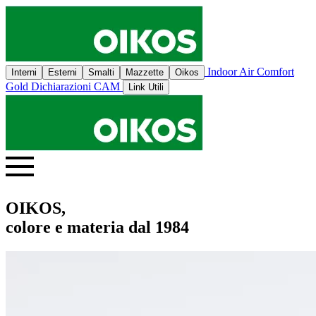
Indoor Air Comfort
Interni
Esterni
Smalti
Mazzette
Oikos
Gold
Dichiarazioni CAM
Link Utili
OIKOS,
colore e materia dal 1984