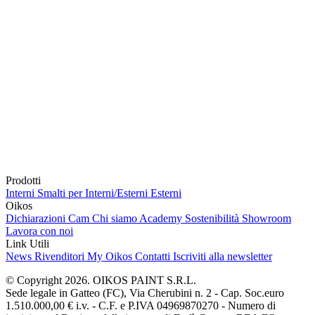
Prodotti
Interni
Smalti per Interni/Esterni
Esterni
Oikos
Dichiarazioni Cam
Chi siamo
Academy
Sostenibilità
Showroom
Lavora con noi
Link Utili
News
Rivenditori
My Oikos
Contatti
Iscriviti alla newsletter
© Copyright 2026. OIKOS PAINT S.R.L.
Sede legale in Gatteo (FC), Via Cherubini n. 2 - Cap. Soc.euro
1.510.000,00 € i.v. - C.F. e P.IVA 04969870270 - Numero di