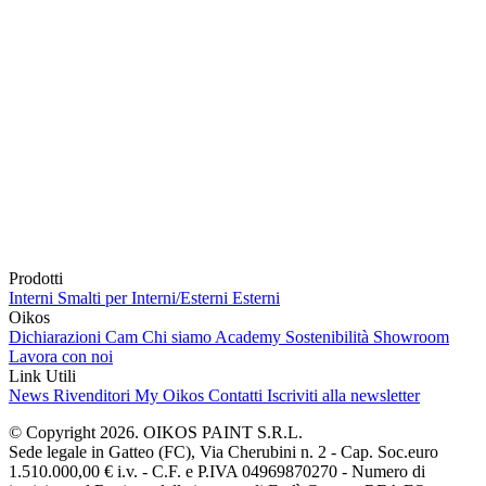
Prodotti
Interni
Smalti per Interni/Esterni
Esterni
Oikos
Dichiarazioni Cam
Chi siamo
Academy
Sostenibilità
Showroom
Lavora con noi
Link Utili
News
Rivenditori
My Oikos
Contatti
Iscriviti alla newsletter
© Copyright 2026. OIKOS PAINT S.R.L.
Sede legale in Gatteo (FC), Via Cherubini n. 2 - Cap. Soc.euro
1.510.000,00 € i.v. - C.F. e P.IVA 04969870270 - Numero di