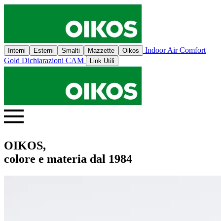
Indoor Air Comfort
Interni
Esterni
Smalti
Mazzette
Oikos
Gold
Dichiarazioni CAM
Link Utili
OIKOS,
colore e materia dal 1984