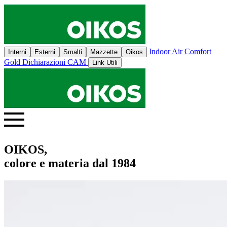
Indoor Air Comfort
Interni
Esterni
Smalti
Mazzette
Oikos
Gold
Dichiarazioni CAM
Link Utili
OIKOS,
colore e materia dal 1984