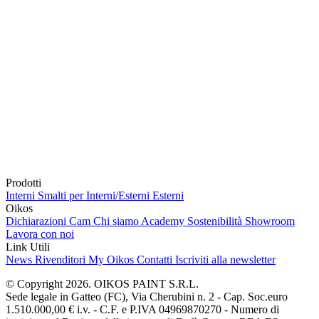
Prodotti
Interni
Smalti per Interni/Esterni
Esterni
Oikos
Dichiarazioni Cam
Chi siamo
Academy
Sostenibilità
Showroom
Lavora con noi
Link Utili
News
Rivenditori
My Oikos
Contatti
Iscriviti alla newsletter
© Copyright 2026. OIKOS PAINT S.R.L.
Sede legale in Gatteo (FC), Via Cherubini n. 2 - Cap. Soc.euro
1.510.000,00 € i.v. - C.F. e P.IVA 04969870270 - Numero di