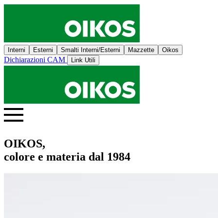
Interni
Esterni
Smalti Interni/Esterni
Mazzette
Oikos
Dichiarazioni CAM
Link Utili
OIKOS,
colore e materia dal 1984