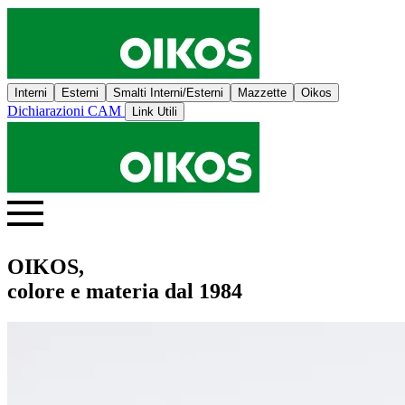
Interni
Esterni
Smalti Interni/Esterni
Mazzette
Oikos
Dichiarazioni CAM
Link Utili
OIKOS,
colore e materia dal 1984