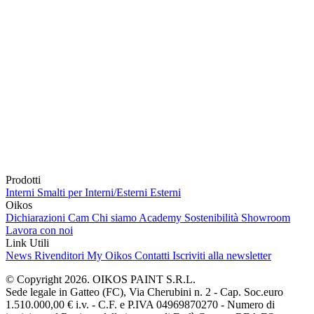
Prodotti
Interni
Smalti per Interni/Esterni
Esterni
Oikos
Dichiarazioni Cam
Chi siamo
Academy
Sostenibilità
Showroom
Lavora con noi
Link Utili
News
Rivenditori
My Oikos
Contatti
Iscriviti alla newsletter
© Copyright 2026. OIKOS PAINT S.R.L.
Sede legale in Gatteo (FC), Via Cherubini n. 2 - Cap. Soc.euro
1.510.000,00 € i.v. - C.F. e P.IVA 04969870270 - Numero di