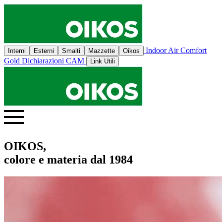
Indoor Air Comfort
Interni
Esterni
Smalti
Mazzette
Oikos
Gold
Dichiarazioni CAM
Link Utili
OIKOS,
colore e materia dal 1984