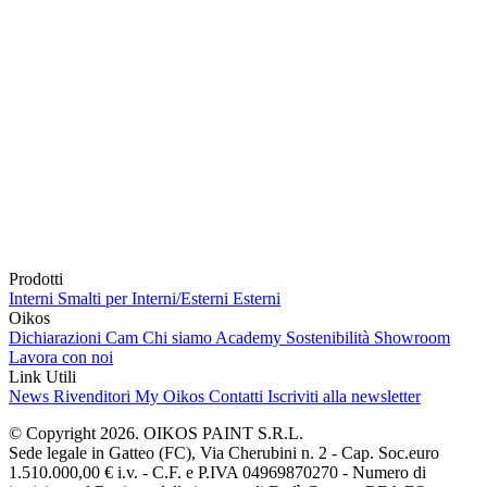
Prodotti
Interni
Smalti per Interni/Esterni
Esterni
Oikos
Dichiarazioni Cam
Chi siamo
Academy
Sostenibilità
Showroom
Lavora con noi
Link Utili
News
Rivenditori
My Oikos
Contatti
Iscriviti alla newsletter
© Copyright 2026. OIKOS PAINT S.R.L.
Sede legale in Gatteo (FC), Via Cherubini n. 2 - Cap. Soc.euro
1.510.000,00 € i.v. - C.F. e P.IVA 04969870270 - Numero di