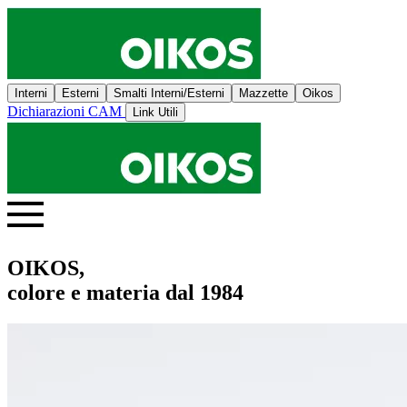
Interni
Esterni
Smalti Interni/Esterni
Mazzette
Oikos
Dichiarazioni CAM
Link Utili
OIKOS,
colore e materia dal 1984