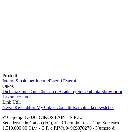
Prodotti
Interni
Smalti per Interni/Esterni
Esterni
Oikos
Dichiarazioni Cam
Chi siamo
Academy
Sostenibilità
Showroom
Lavora con noi
Link Utili
News
Rivenditori
My Oikos
Contatti
Iscriviti alla newsletter
© Copyright 2026. OIKOS PAINT S.R.L.
Sede legale in Gatteo (FC), Via Cherubini n. 2 - Cap. Soc.euro
1.510.000,00 € i.v. - C.F. e P.IVA 04969870270 - Numero di