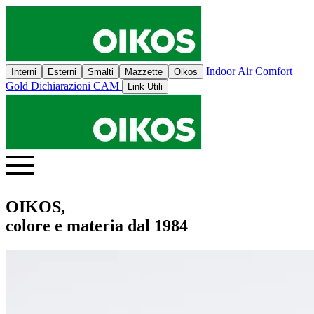
Indoor Air Comfort
Interni
Esterni
Smalti
Mazzette
Oikos
Gold
Dichiarazioni CAM
Link Utili
OIKOS,
colore e materia dal 1984