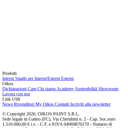
Prodotti
Interni
Smalti per Interni/Esterni
Esterni
Oikos
Dichiarazioni Cam
Chi siamo
Academy
Sostenibilità
Showroom
Lavora con noi
Link Utili
News
Rivenditori
My Oikos
Contatti
Iscriviti alla newsletter
© Copyright 2026. OIKOS PAINT S.R.L.
Sede legale in Gatteo (FC), Via Cherubini n. 2 - Cap. Soc.euro
1.510.000,00 € i.v. - C.F. e P.IVA 04969870270 - Numero di