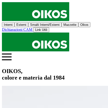
Interni
Esterni
Smalti Interni/Esterni
Mazzette
Oikos
Dichiarazioni CAM
Link Utili
OIKOS,
colore e materia dal 1984