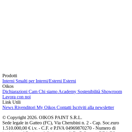
Prodotti
Interni
Smalti per Interni/Esterni
Esterni
Oikos
Dichiarazioni Cam
Chi siamo
Academy
Sostenibilità
Showroom
Lavora con noi
Link Utili
News
Rivenditori
My Oikos
Contatti
Iscriviti alla newsletter
© Copyright 2026. OIKOS PAINT S.R.L.
Sede legale in Gatteo (FC), Via Cherubini n. 2 - Cap. Soc.euro
1.510.000,00 € i.v. - C.F. e P.IVA 04969870270 - Numero di