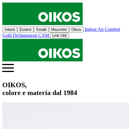
Indoor Air Comfort
Interni
Esterni
Smalti
Mazzette
Oikos
Gold
Dichiarazioni CAM
Link Utili
OIKOS,
colore e materia dal 1984