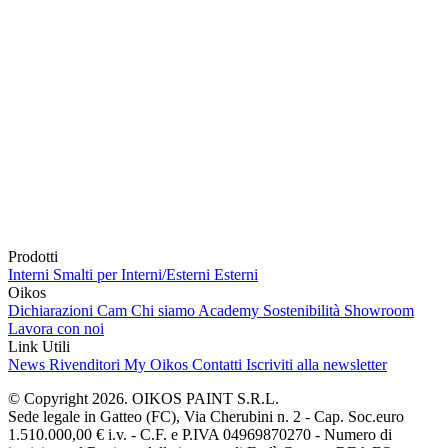
Prodotti
Interni
Smalti per Interni/Esterni
Esterni
Oikos
Dichiarazioni Cam
Chi siamo
Academy
Sostenibilità
Showroom
Lavora con noi
Link Utili
News
Rivenditori
My Oikos
Contatti
Iscriviti alla newsletter
© Copyright 2026. OIKOS PAINT S.R.L.
Sede legale in Gatteo (FC), Via Cherubini n. 2 - Cap. Soc.euro
1.510.000,00 € i.v. - C.F. e P.IVA 04969870270 - Numero di