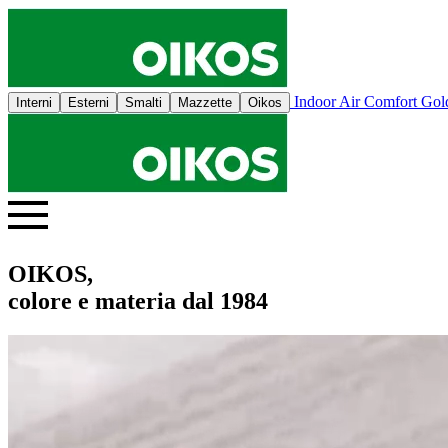
Indoor Air Comfort Go
Interni
Esterni
Smalti
Mazzette
Oikos
OIKOS,
colore e materia dal 1984