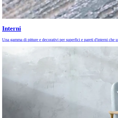
Interni
Una gamma di pitture e decorativi per superfici e pareti d'interni che uni