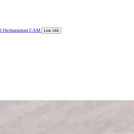
ld
Dichiarazioni CAM
Link Utili