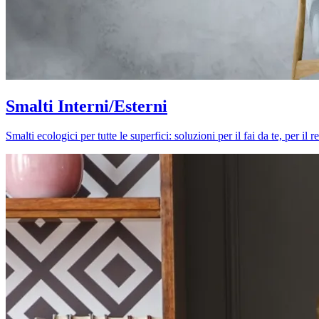
Smalti Interni/Esterni
Smalti ecologici per tutte le superfici: soluzioni per il fai da te, per i