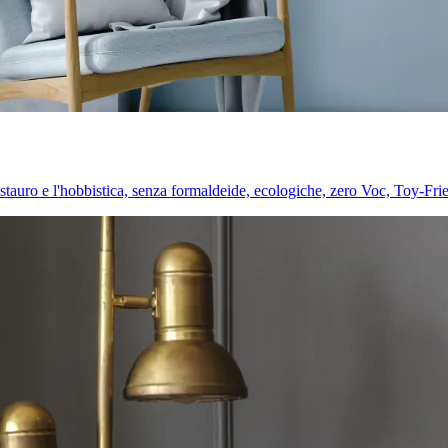
l restauro e l'hobbistica, senza formaldeide, ecologiche, zero Voc, Toy-Fri