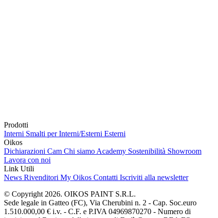
Prodotti
Interni
Smalti per Interni/Esterni
Esterni
Oikos
Dichiarazioni Cam
Chi siamo
Academy
Sostenibilità
Showroom
Lavora con noi
Link Utili
News
Rivenditori
My Oikos
Contatti
Iscriviti alla newsletter
© Copyright 2026. OIKOS PAINT S.R.L.
Sede legale in Gatteo (FC), Via Cherubini n. 2 - Cap. Soc.euro
1.510.000,00 € i.v. - C.F. e P.IVA 04969870270 - Numero di