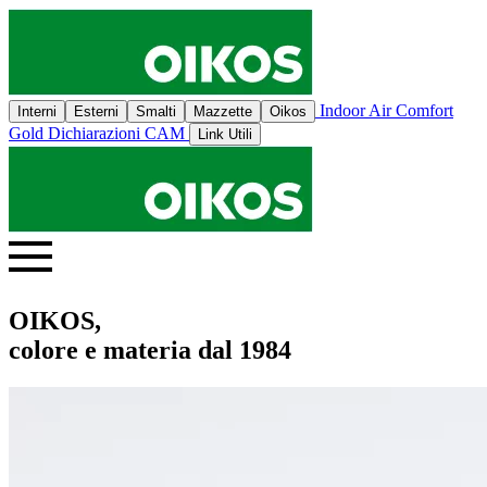
Indoor Air Comfort
Interni
Esterni
Smalti
Mazzette
Oikos
Gold
Dichiarazioni CAM
Link Utili
OIKOS,
colore e materia dal 1984