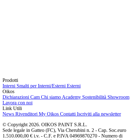
Prodotti
Interni
Smalti per Interni/Esterni
Esterni
Oikos
Dichiarazioni Cam
Chi siamo
Academy
Sostenibilità
Showroom
Lavora con noi
Link Utili
News
Rivenditori
My Oikos
Contatti
Iscriviti alla newsletter
© Copyright 2026. OIKOS PAINT S.R.L.
Sede legale in Gatteo (FC), Via Cherubini n. 2 - Cap. Soc.euro
1.510.000,00 € i.v. - C.F. e P.IVA 04969870270 - Numero di