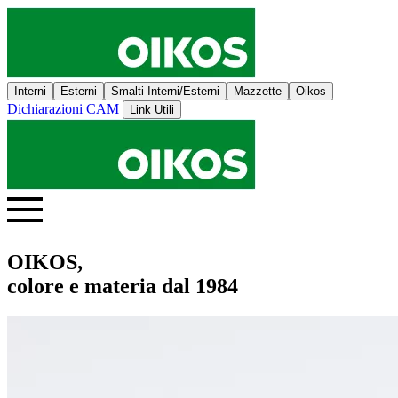
Interni
Esterni
Smalti Interni/Esterni
Mazzette
Oikos
Dichiarazioni CAM
Link Utili
OIKOS,
colore e materia dal 1984