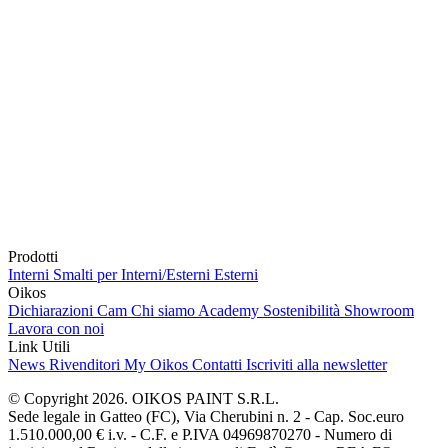
Prodotti
Interni
Smalti per Interni/Esterni
Esterni
Oikos
Dichiarazioni Cam
Chi siamo
Academy
Sostenibilità
Showroom
Lavora con noi
Link Utili
News
Rivenditori
My Oikos
Contatti
Iscriviti alla newsletter
© Copyright 2026. OIKOS PAINT S.R.L.
Sede legale in Gatteo (FC), Via Cherubini n. 2 - Cap. Soc.euro
1.510.000,00 € i.v. - C.F. e P.IVA 04969870270 - Numero di