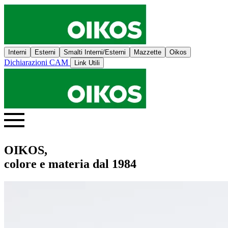
Interni
Esterni
Smalti Interni/Esterni
Mazzette
Oikos
Dichiarazioni CAM
Link Utili
OIKOS,
colore e materia dal 1984