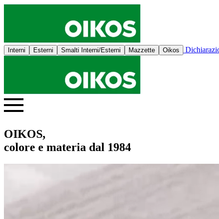
Dichiaraz
Interni
Esterni
Smalti Interni/Esterni
Mazzette
Oikos
OIKOS,
colore e materia dal 1984