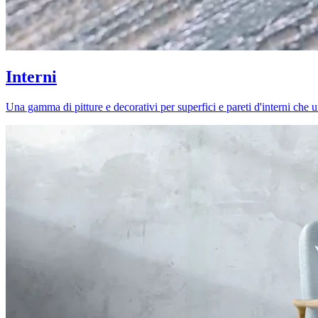
Interni
Una gamma di pitture e decorativi per superfici e pareti d'interni che uni