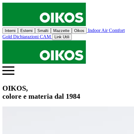
Indoor Air Comfort
Interni
Esterni
Smalti
Mazzette
Oikos
Gold
Dichiarazioni CAM
Link Utili
OIKOS,
colore e materia dal 1984