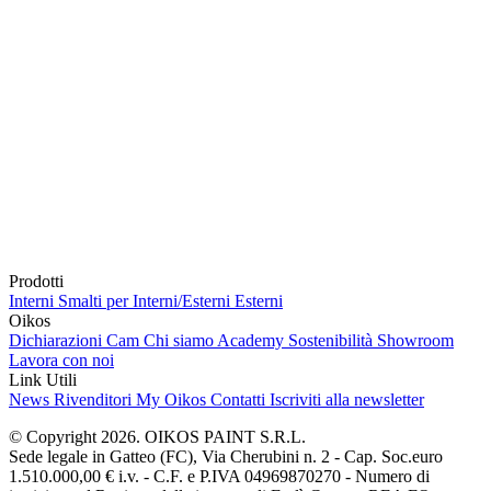
Prodotti
Interni
Smalti per Interni/Esterni
Esterni
Oikos
Dichiarazioni Cam
Chi siamo
Academy
Sostenibilità
Showroom
Lavora con noi
Link Utili
News
Rivenditori
My Oikos
Contatti
Iscriviti alla newsletter
© Copyright 2026. OIKOS PAINT S.R.L.
Sede legale in Gatteo (FC), Via Cherubini n. 2 - Cap. Soc.euro
1.510.000,00 € i.v. - C.F. e P.IVA 04969870270 - Numero di