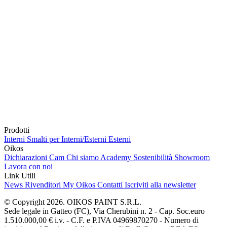
Prodotti
Interni
Smalti per Interni/Esterni
Esterni
Oikos
Dichiarazioni Cam
Chi siamo
Academy
Sostenibilità
Showroom
Lavora con noi
Link Utili
News
Rivenditori
My Oikos
Contatti
Iscriviti alla newsletter
© Copyright 2026. OIKOS PAINT S.R.L.
Sede legale in Gatteo (FC), Via Cherubini n. 2 - Cap. Soc.euro
1.510.000,00 € i.v. - C.F. e P.IVA 04969870270 - Numero di