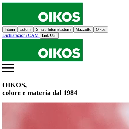
Interni
Esterni
Smalti Interni/Esterni
Mazzette
Oikos
Dichiarazioni CAM
Link Utili
OIKOS,
colore e materia dal 1984