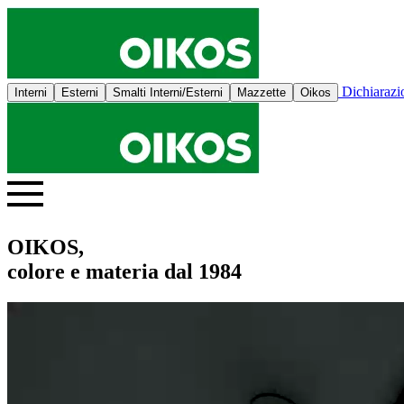
Dichiaraz
Interni
Esterni
Smalti Interni/Esterni
Mazzette
Oikos
OIKOS,
colore e materia dal 1984