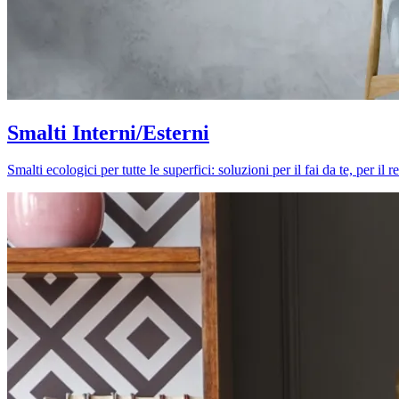
Smalti Interni/Esterni
Smalti ecologici per tutte le superfici: soluzioni per il fai da te, per i