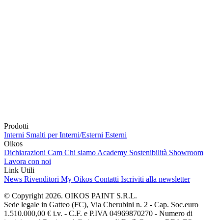
Prodotti
Interni
Smalti per Interni/Esterni
Esterni
Oikos
Dichiarazioni Cam
Chi siamo
Academy
Sostenibilità
Showroom
Lavora con noi
Link Utili
News
Rivenditori
My Oikos
Contatti
Iscriviti alla newsletter
© Copyright 2026. OIKOS PAINT S.R.L.
Sede legale in Gatteo (FC), Via Cherubini n. 2 - Cap. Soc.euro
1.510.000,00 € i.v. - C.F. e P.IVA 04969870270 - Numero di