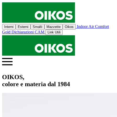
Indoor Air Comfort
Interni
Esterni
Smalti
Mazzette
Oikos
Gold
Dichiarazioni CAM
Link Utili
OIKOS,
colore e materia dal 1984