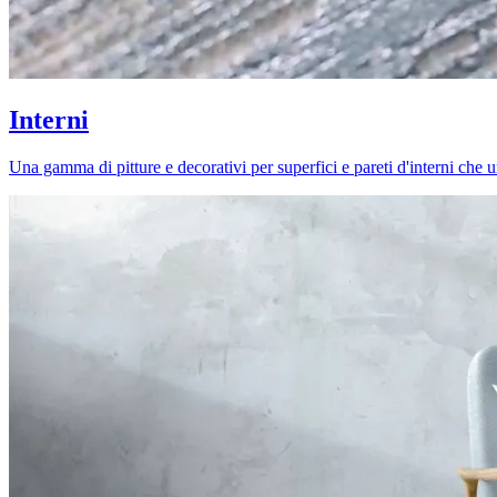
Interni
Una gamma di pitture e decorativi per superfici e pareti d'interni che uni