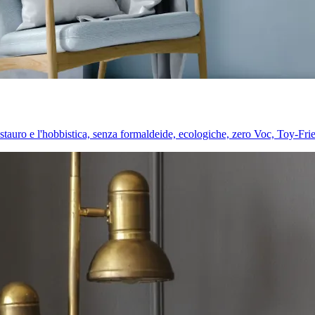
l restauro e l'hobbistica, senza formaldeide, ecologiche, zero Voc, Toy-Fri