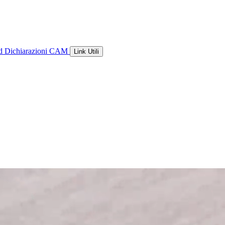
ld
Dichiarazioni CAM
Link Utili