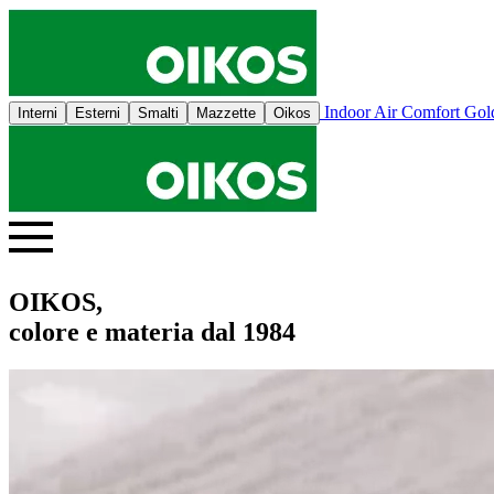
Indoor Air Comfort Go
Interni
Esterni
Smalti
Mazzette
Oikos
OIKOS,
colore e materia dal 1984