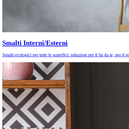
Smalti Interni/Esterni
Smalti ecologici per tutte le superfici: soluzioni per il fai da te, per i