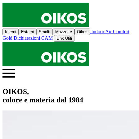
Indoor Air Comfort
Interni
Esterni
Smalti
Mazzette
Oikos
Gold
Dichiarazioni CAM
Link Utili
OIKOS,
colore e materia dal 1984