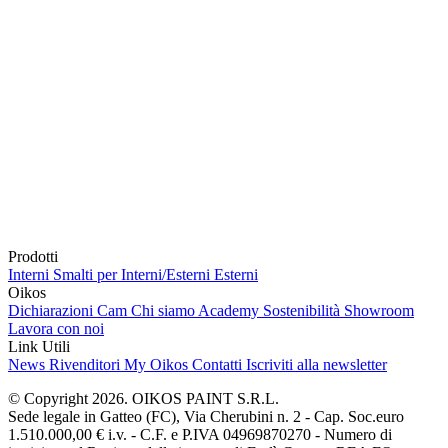
Prodotti
Interni
Smalti per Interni/Esterni
Esterni
Oikos
Dichiarazioni Cam
Chi siamo
Academy
Sostenibilità
Showroom
Lavora con noi
Link Utili
News
Rivenditori
My Oikos
Contatti
Iscriviti alla newsletter
© Copyright 2026. OIKOS PAINT S.R.L.
Sede legale in Gatteo (FC), Via Cherubini n. 2 - Cap. Soc.euro
1.510.000,00 € i.v. - C.F. e P.IVA 04969870270 - Numero di