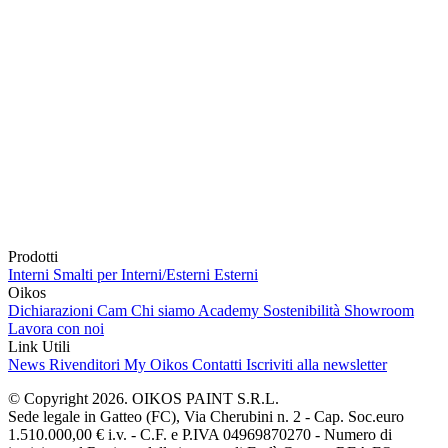
Prodotti
Interni
Smalti per Interni/Esterni
Esterni
Oikos
Dichiarazioni Cam
Chi siamo
Academy
Sostenibilità
Showroom
Lavora con noi
Link Utili
News
Rivenditori
My Oikos
Contatti
Iscriviti alla newsletter
© Copyright 2026. OIKOS PAINT S.R.L.
Sede legale in Gatteo (FC), Via Cherubini n. 2 - Cap. Soc.euro
1.510.000,00 € i.v. - C.F. e P.IVA 04969870270 - Numero di