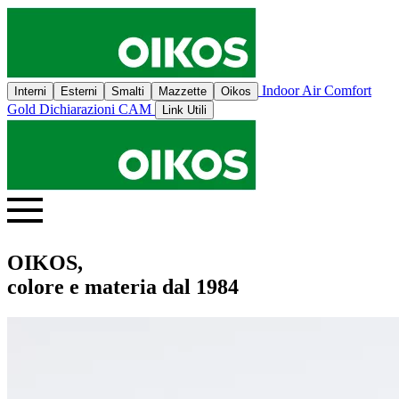
Indoor Air Comfort
Interni
Esterni
Smalti
Mazzette
Oikos
Gold
Dichiarazioni CAM
Link Utili
OIKOS,
colore e materia dal 1984