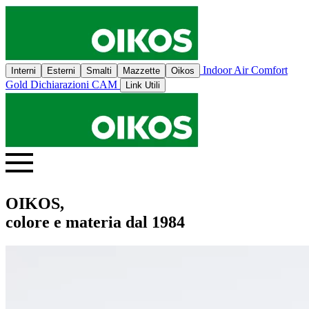
Indoor Air Comfort
Interni
Esterni
Smalti
Mazzette
Oikos
Gold
Dichiarazioni CAM
Link Utili
OIKOS,
colore e materia dal 1984