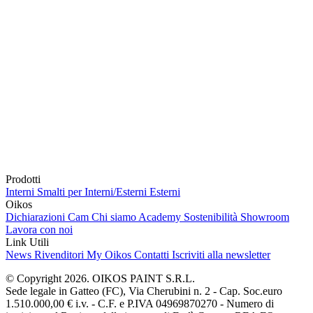
Prodotti
Interni
Smalti per Interni/Esterni
Esterni
Oikos
Dichiarazioni Cam
Chi siamo
Academy
Sostenibilità
Showroom
Lavora con noi
Link Utili
News
Rivenditori
My Oikos
Contatti
Iscriviti alla newsletter
© Copyright 2026. OIKOS PAINT S.R.L.
Sede legale in Gatteo (FC), Via Cherubini n. 2 - Cap. Soc.euro
1.510.000,00 € i.v. - C.F. e P.IVA 04969870270 - Numero di