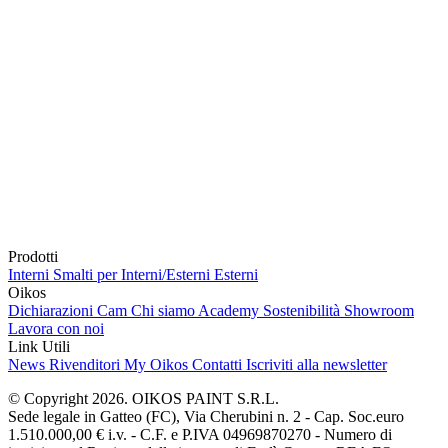
Prodotti
Interni
Smalti per Interni/Esterni
Esterni
Oikos
Dichiarazioni Cam
Chi siamo
Academy
Sostenibilità
Showroom
Lavora con noi
Link Utili
News
Rivenditori
My Oikos
Contatti
Iscriviti alla newsletter
© Copyright 2026. OIKOS PAINT S.R.L.
Sede legale in Gatteo (FC), Via Cherubini n. 2 - Cap. Soc.euro
1.510.000,00 € i.v. - C.F. e P.IVA 04969870270 - Numero di