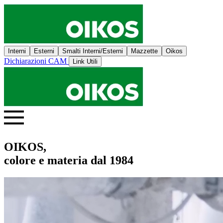
Interni
Esterni
Smalti Interni/Esterni
Mazzette
Oikos
Dichiarazioni CAM
Link Utili
OIKOS,
colore e materia dal 1984