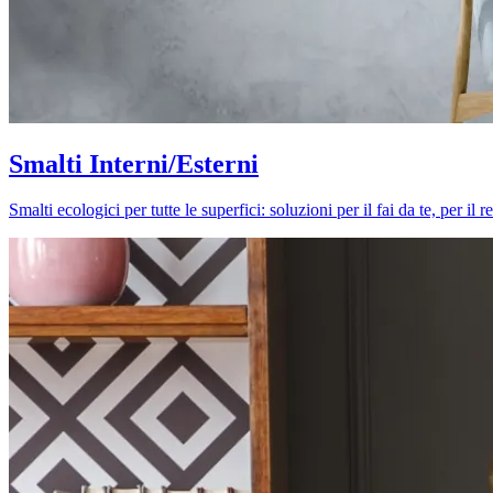
Smalti Interni/Esterni
Smalti ecologici per tutte le superfici: soluzioni per il fai da te, per i