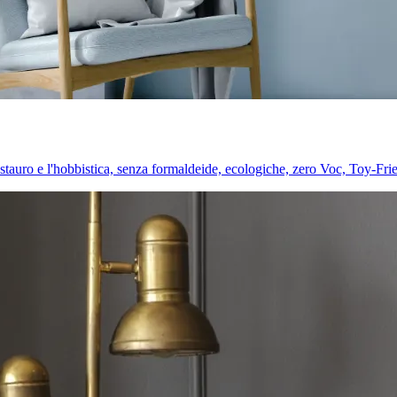
l restauro e l'hobbistica, senza formaldeide, ecologiche, zero Voc, Toy-Fri