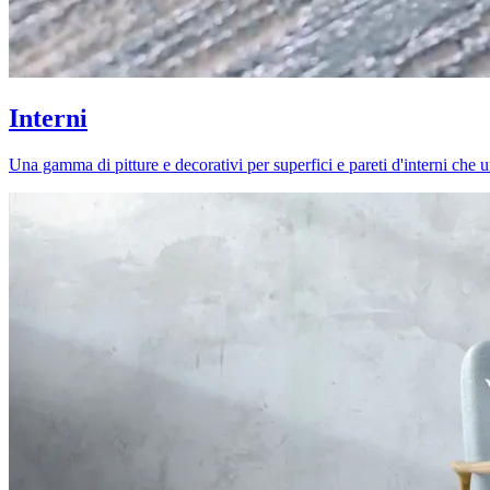
Interni
Una gamma di pitture e decorativi per superfici e pareti d'interni che uni