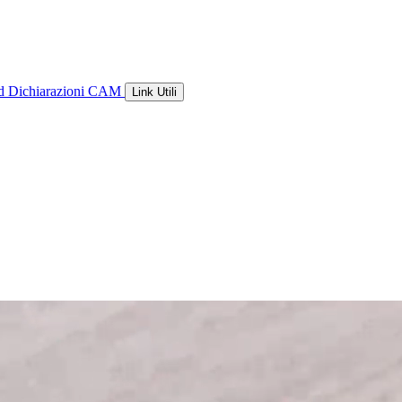
ld
Dichiarazioni CAM
Link Utili