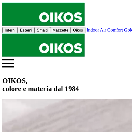
Indoor Air Comfort Go
Interni
Esterni
Smalti
Mazzette
Oikos
OIKOS,
colore e materia dal 1984