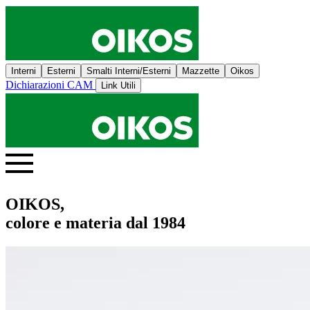
Interni
Esterni
Smalti Interni/Esterni
Mazzette
Oikos
Dichiarazioni CAM
Link Utili
OIKOS,
colore e materia dal 1984