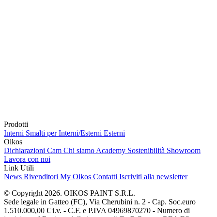
Prodotti
Interni
Smalti per Interni/Esterni
Esterni
Oikos
Dichiarazioni Cam
Chi siamo
Academy
Sostenibilità
Showroom
Lavora con noi
Link Utili
News
Rivenditori
My Oikos
Contatti
Iscriviti alla newsletter
© Copyright 2026. OIKOS PAINT S.R.L.
Sede legale in Gatteo (FC), Via Cherubini n. 2 - Cap. Soc.euro
1.510.000,00 € i.v. - C.F. e P.IVA 04969870270 - Numero di