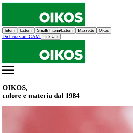
Interni
Esterni
Smalti Interni/Esterni
Mazzette
Oikos
Dichiarazioni CAM
Link Utili
OIKOS,
colore e materia dal 1984