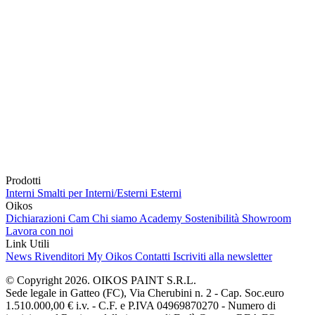
Prodotti
Interni
Smalti per Interni/Esterni
Esterni
Oikos
Dichiarazioni Cam
Chi siamo
Academy
Sostenibilità
Showroom
Lavora con noi
Link Utili
News
Rivenditori
My Oikos
Contatti
Iscriviti alla newsletter
© Copyright 2026. OIKOS PAINT S.R.L.
Sede legale in Gatteo (FC), Via Cherubini n. 2 - Cap. Soc.euro
1.510.000,00 € i.v. - C.F. e P.IVA 04969870270 - Numero di