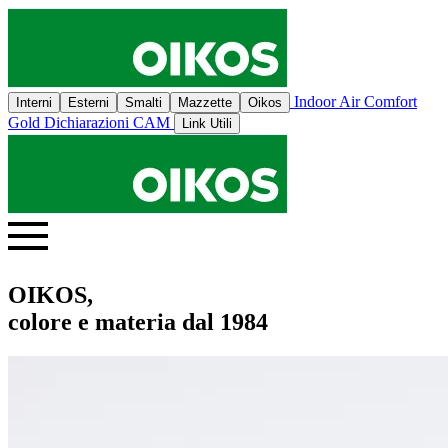
Indoor Air Comfort
Interni
Esterni
Smalti
Mazzette
Oikos
Gold
Dichiarazioni CAM
Link Utili
OIKOS,
colore e materia dal 1984