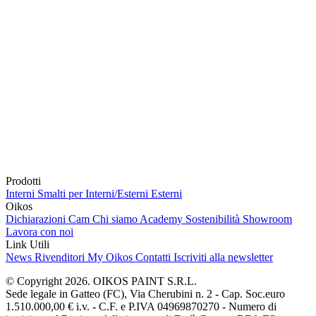
Prodotti
Interni
Smalti per Interni/Esterni
Esterni
Oikos
Dichiarazioni Cam
Chi siamo
Academy
Sostenibilità
Showroom
Lavora con noi
Link Utili
News
Rivenditori
My Oikos
Contatti
Iscriviti alla newsletter
© Copyright 2026. OIKOS PAINT S.R.L.
Sede legale in Gatteo (FC), Via Cherubini n. 2 - Cap. Soc.euro
1.510.000,00 € i.v. - C.F. e P.IVA 04969870270 - Numero di