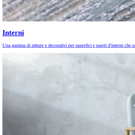
Interni
Una gamma di pitture e decorativi per superfici e pareti d'interni che uni