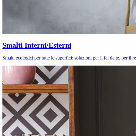
Smalti Interni/Esterni
Smalti ecologici per tutte le superfici: soluzioni per il fai da te, per i