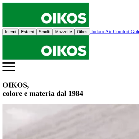
Indoor Air Comfort Go
Interni
Esterni
Smalti
Mazzette
Oikos
OIKOS,
colore e materia dal 1984