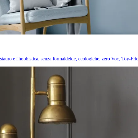
l restauro e l'hobbistica, senza formaldeide, ecologiche, zero Voc, Toy-Fri