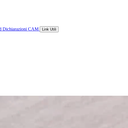
ld
Dichiarazioni CAM
Link Utili