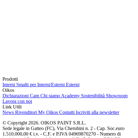
Prodotti
Interni
Smalti per Interni/Esterni
Esterni
Oikos
Dichiarazioni Cam
Chi siamo
Academy
Sostenibilità
Showroom
Lavora con noi
Link Utili
News
Rivenditori
My Oikos
Contatti
Iscriviti alla newsletter
© Copyright 2026. OIKOS PAINT S.R.L.
Sede legale in Gatteo (FC), Via Cherubini n. 2 - Cap. Soc.euro
1.510.000,00 € i.v. - C.F. e P.IVA 04969870270 - Numero di