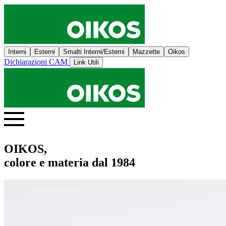
Interni
Esterni
Smalti Interni/Esterni
Mazzette
Oikos
Dichiarazioni CAM
Link Utili
OIKOS,
colore e materia dal 1984