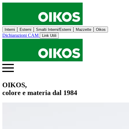
Interni
Esterni
Smalti Interni/Esterni
Mazzette
Oikos
Dichiarazioni CAM
Link Utili
OIKOS,
colore e materia dal 1984