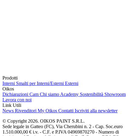
Prodotti
Interni
Smalti per Interni/Esterni
Esterni
Oikos
Dichiarazioni Cam
Chi siamo
Academy
Sostenibilità
Showroom
Lavora con noi
Link Utili
News
Rivenditori
My Oikos
Contatti
Iscriviti alla newsletter
© Copyright 2026. OIKOS PAINT S.R.L.
Sede legale in Gatteo (FC), Via Cherubini n. 2 - Cap. Soc.euro
1.510.000,00 € i.v. - C.F. e P.IVA 04969870270 - Numero di