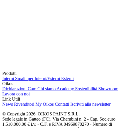
Prodotti
Interni
Smalti per Interni/Esterni
Esterni
Oikos
Dichiarazioni Cam
Chi siamo
Academy
Sostenibilità
Showroom
Lavora con noi
Link Utili
News
Rivenditori
My Oikos
Contatti
Iscriviti alla newsletter
© Copyright 2026. OIKOS PAINT S.R.L.
Sede legale in Gatteo (FC), Via Cherubini n. 2 - Cap. Soc.euro
1.510.000,00 € i.v. - C.F. e P.IVA 04969870270 - Numero di