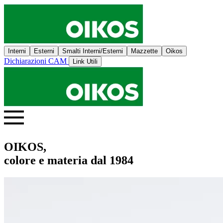
Interni
Esterni
Smalti Interni/Esterni
Mazzette
Oikos
Dichiarazioni CAM
Link Utili
OIKOS,
colore e materia dal 1984