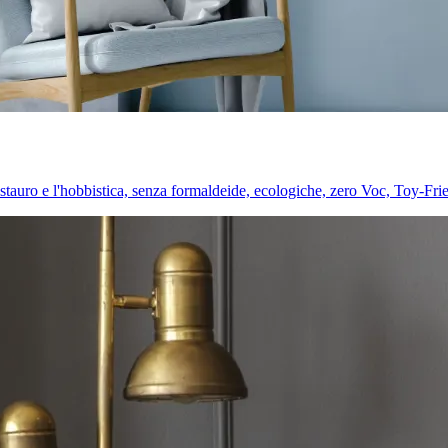
l restauro e l'hobbistica, senza formaldeide, ecologiche, zero Voc, Toy-Fri