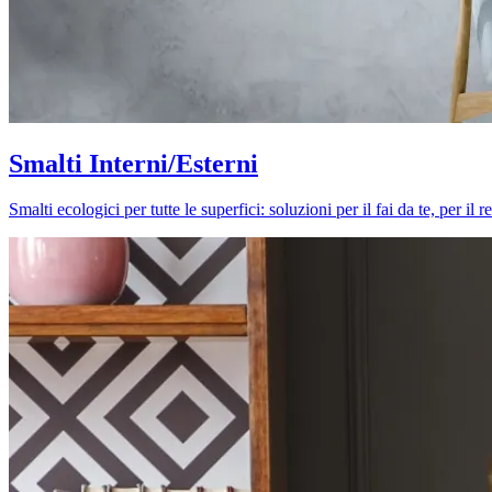
Smalti Interni/Esterni
Smalti ecologici per tutte le superfici: soluzioni per il fai da te, per i