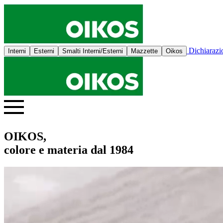
Dichiaraz
Interni
Esterni
Smalti Interni/Esterni
Mazzette
Oikos
OIKOS,
colore e materia dal 1984