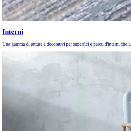
Interni
Una gamma di pitture e decorativi per superfici e pareti d'interni che uni