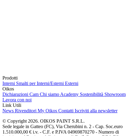
Prodotti
Interni
Smalti per Interni/Esterni
Esterni
Oikos
Dichiarazioni Cam
Chi siamo
Academy
Sostenibilità
Showroom
Lavora con noi
Link Utili
News
Rivenditori
My Oikos
Contatti
Iscriviti alla newsletter
© Copyright 2026. OIKOS PAINT S.R.L.
Sede legale in Gatteo (FC), Via Cherubini n. 2 - Cap. Soc.euro
1.510.000,00 € i.v. - C.F. e P.IVA 04969870270 - Numero di