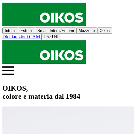
Interni
Esterni
Smalti Interni/Esterni
Mazzette
Oikos
Dichiarazioni CAM
Link Utili
OIKOS,
colore e materia dal 1984