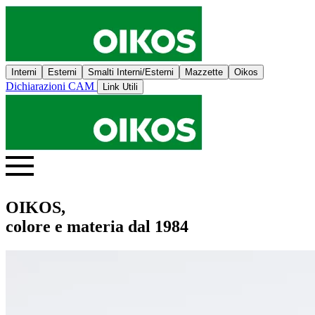
Interni
Esterni
Smalti Interni/Esterni
Mazzette
Oikos
Dichiarazioni CAM
Link Utili
OIKOS,
colore e materia dal 1984