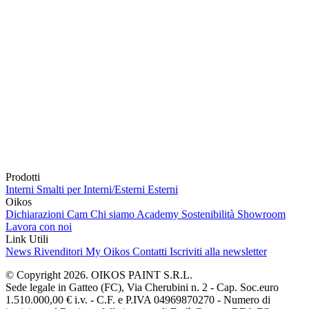
Prodotti
Interni
Smalti per Interni/Esterni
Esterni
Oikos
Dichiarazioni Cam
Chi siamo
Academy
Sostenibilità
Showroom
Lavora con noi
Link Utili
News
Rivenditori
My Oikos
Contatti
Iscriviti alla newsletter
© Copyright 2026. OIKOS PAINT S.R.L.
Sede legale in Gatteo (FC), Via Cherubini n. 2 - Cap. Soc.euro
1.510.000,00 € i.v. - C.F. e P.IVA 04969870270 - Numero di