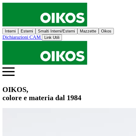
Interni
Esterni
Smalti Interni/Esterni
Mazzette
Oikos
Dichiarazioni CAM
Link Utili
OIKOS,
colore e materia dal 1984