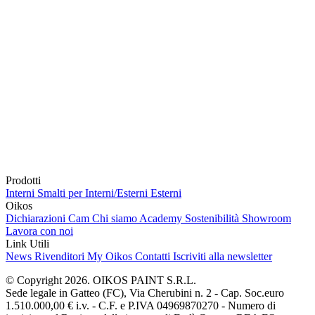
Prodotti
Interni
Smalti per Interni/Esterni
Esterni
Oikos
Dichiarazioni Cam
Chi siamo
Academy
Sostenibilità
Showroom
Lavora con noi
Link Utili
News
Rivenditori
My Oikos
Contatti
Iscriviti alla newsletter
© Copyright 2026. OIKOS PAINT S.R.L.
Sede legale in Gatteo (FC), Via Cherubini n. 2 - Cap. Soc.euro
1.510.000,00 € i.v. - C.F. e P.IVA 04969870270 - Numero di