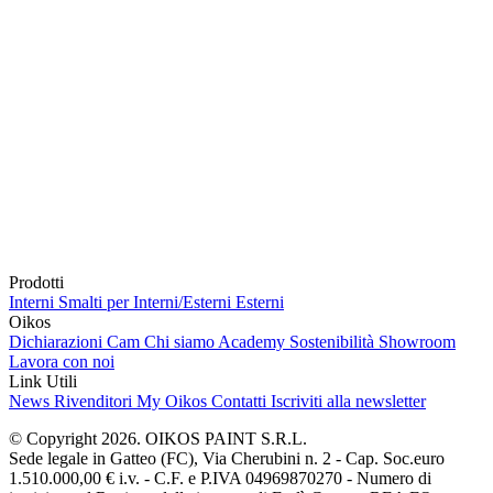
Prodotti
Interni
Smalti per Interni/Esterni
Esterni
Oikos
Dichiarazioni Cam
Chi siamo
Academy
Sostenibilità
Showroom
Lavora con noi
Link Utili
News
Rivenditori
My Oikos
Contatti
Iscriviti alla newsletter
© Copyright 2026. OIKOS PAINT S.R.L.
Sede legale in Gatteo (FC), Via Cherubini n. 2 - Cap. Soc.euro
1.510.000,00 € i.v. - C.F. e P.IVA 04969870270 - Numero di