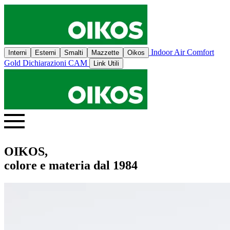
Indoor Air Comfort
Interni
Esterni
Smalti
Mazzette
Oikos
Gold
Dichiarazioni CAM
Link Utili
OIKOS,
colore e materia dal 1984