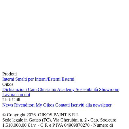
Prodotti
Interni
Smalti per Interni/Esterni
Esterni
Oikos
Dichiarazioni Cam
Chi siamo
Academy
Sostenibilità
Showroom
Lavora con noi
Link Utili
News
Rivenditori
My Oikos
Contatti
Iscriviti alla newsletter
© Copyright 2026. OIKOS PAINT S.R.L.
Sede legale in Gatteo (FC), Via Cherubini n. 2 - Cap. Soc.euro
1.510.000,00 € i.v. - C.F. e P.IVA 04969870270 - Numero di