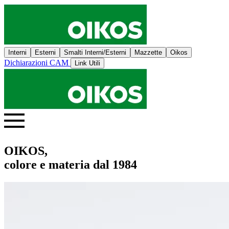
Interni
Esterni
Smalti Interni/Esterni
Mazzette
Oikos
Dichiarazioni CAM
Link Utili
OIKOS,
colore e materia dal 1984