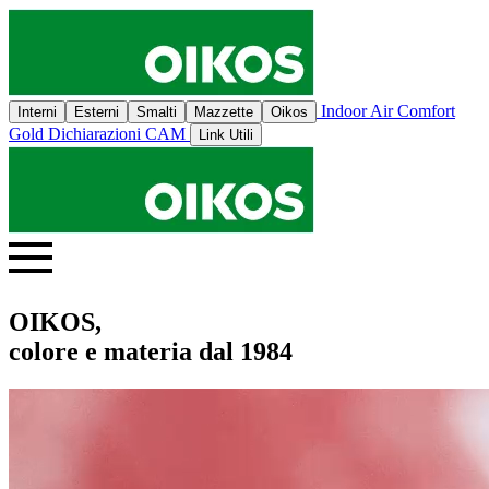
Indoor Air Comfort
Interni
Esterni
Smalti
Mazzette
Oikos
Gold
Dichiarazioni CAM
Link Utili
OIKOS,
colore e materia dal 1984