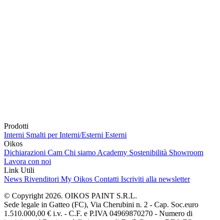
Prodotti
Interni
Smalti per Interni/Esterni
Esterni
Oikos
Dichiarazioni Cam
Chi siamo
Academy
Sostenibilità
Showroom
Lavora con noi
Link Utili
News
Rivenditori
My Oikos
Contatti
Iscriviti alla newsletter
© Copyright 2026. OIKOS PAINT S.R.L.
Sede legale in Gatteo (FC), Via Cherubini n. 2 - Cap. Soc.euro
1.510.000,00 € i.v. - C.F. e P.IVA 04969870270 - Numero di