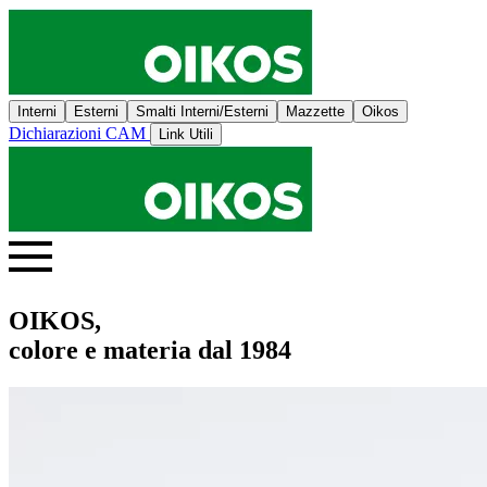
Interni
Esterni
Smalti Interni/Esterni
Mazzette
Oikos
Dichiarazioni CAM
Link Utili
OIKOS,
colore e materia dal 1984