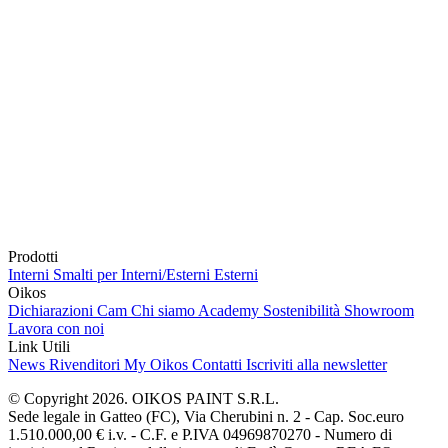
Prodotti
Interni
Smalti per Interni/Esterni
Esterni
Oikos
Dichiarazioni Cam
Chi siamo
Academy
Sostenibilità
Showroom
Lavora con noi
Link Utili
News
Rivenditori
My Oikos
Contatti
Iscriviti alla newsletter
© Copyright 2026. OIKOS PAINT S.R.L.
Sede legale in Gatteo (FC), Via Cherubini n. 2 - Cap. Soc.euro
1.510.000,00 € i.v. - C.F. e P.IVA 04969870270 - Numero di