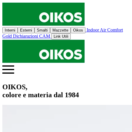
Indoor Air Comfort
Interni
Esterni
Smalti
Mazzette
Oikos
Gold
Dichiarazioni CAM
Link Utili
OIKOS,
colore e materia dal 1984