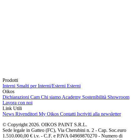
Prodotti
Interni
Smalti per Interni/Esterni
Esterni
Oikos
Dichiarazioni Cam
Chi siamo
Academy
Sostenibilità
Showroom
Lavora con noi
Link Utili
News
Rivenditori
My Oikos
Contatti
Iscriviti alla newsletter
© Copyright 2026. OIKOS PAINT S.R.L.
Sede legale in Gatteo (FC), Via Cherubini n. 2 - Cap. Soc.euro
1.510.000,00 € i.v. - C.F. e P.IVA 04969870270 - Numero di