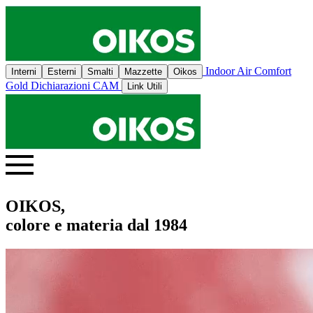
Indoor Air Comfort
Interni
Esterni
Smalti
Mazzette
Oikos
Gold
Dichiarazioni CAM
Link Utili
OIKOS,
colore e materia dal 1984