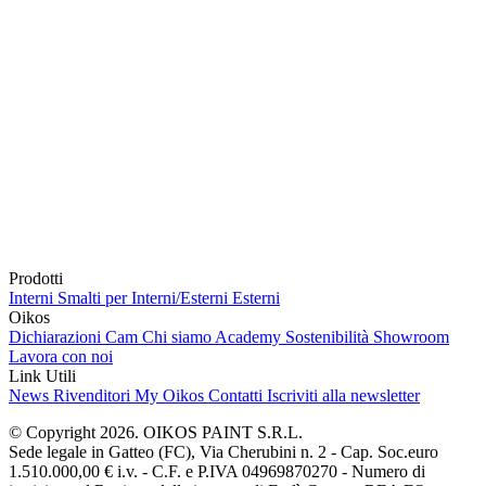
Prodotti
Interni
Smalti per Interni/Esterni
Esterni
Oikos
Dichiarazioni Cam
Chi siamo
Academy
Sostenibilità
Showroom
Lavora con noi
Link Utili
News
Rivenditori
My Oikos
Contatti
Iscriviti alla newsletter
© Copyright 2026. OIKOS PAINT S.R.L.
Sede legale in Gatteo (FC), Via Cherubini n. 2 - Cap. Soc.euro
1.510.000,00 € i.v. - C.F. e P.IVA 04969870270 - Numero di